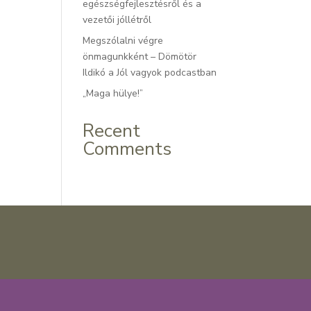
egészségfejlesztésről és a
vezetői jóllétről
Megszólalni végre
önmagunkként – Dömötör
Ildikó a Jól vagyok podcastban
„Maga hülye!”
Recent
Comments