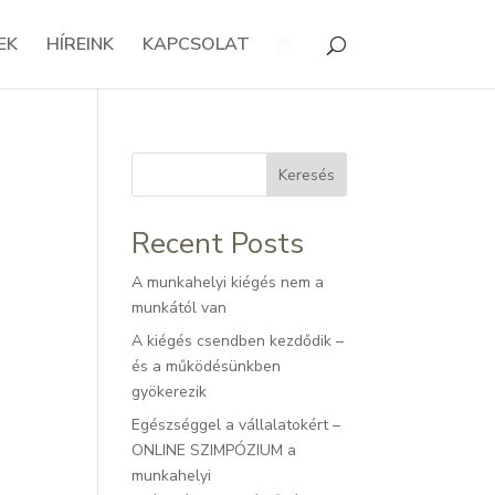
EK
HÍREINK
KAPCSOLAT
Keresés
Recent Posts
A munkahelyi kiégés nem a
munkától van
A kiégés csendben kezdődik –
és a működésünkben
gyökerezik
Egészséggel a vállalatokért –
ONLINE SZIMPÓZIUM a
munkahelyi