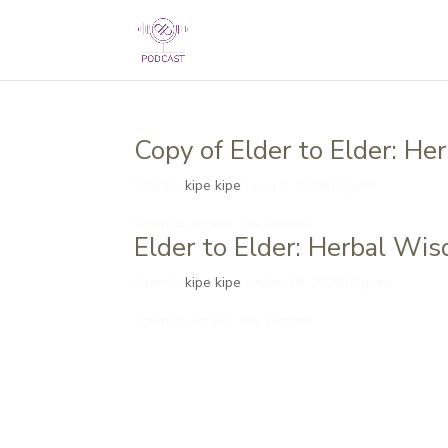
Copy of Elder to Elder: H
Szerző:
kipe kipe
|
aug 2, 2026
| Egyéb
Open to access this content
Elder to Elder: Herbal Wi
Szerző:
kipe kipe
|
márc 19, 2026
| Egyéb
Open to access this content