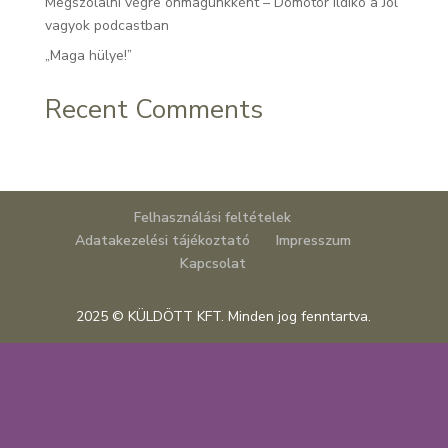
Megszólalni végre önmagunkként – Dömötör Ildikó a Jól
vagyok podcastban
„Maga hülye!”
Recent Comments
Felhasználási feltételek
Adatakezelési tájékoztató
Impresszum
Kapcsolat
2025 © KÜLDÖTT KFT. Minden jog fenntartva.