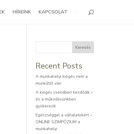
EK
HÍREINK
KAPCSOLAT
Keresés
Recent Posts
A munkahelyi kiégés nem a
munkától van
A kiégés csendben kezdődik –
és a működésünkben
gyökerezik
Egészséggel a vállalatokért –
ONLINE SZIMPÓZIUM a
munkahelyi