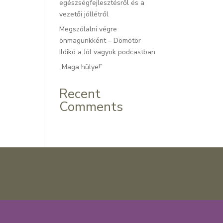
egészségfejlesztésről és a
vezetői jóllétről
Megszólalni végre
önmagunkként – Dömötör
Ildikó a Jól vagyok podcastban
„Maga hülye!”
Recent
Comments