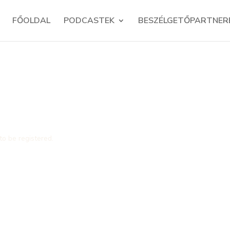
FŐOLDAL
PODCASTEK
BESZÉLGETŐPARTNER
to be registered.