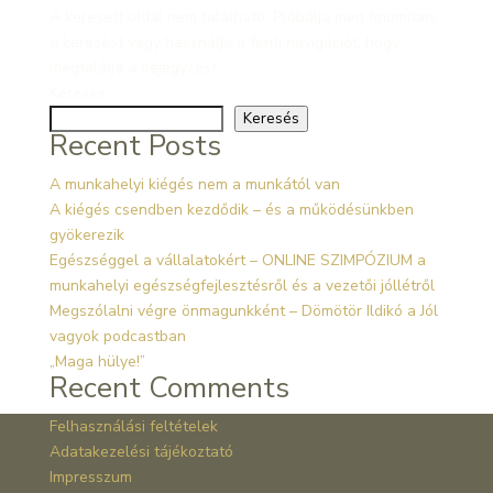
A keresett oldal nem található. Próbálja meg finomítani
a keresést vagy használja a fenti navigációt, hogy
megtalálja a bejegyzést.
Keresés
Keresés
Recent Posts
A munkahelyi kiégés nem a munkától van
A kiégés csendben kezdődik – és a működésünkben
gyökerezik
Egészséggel a vállalatokért – ONLINE SZIMPÓZIUM a
munkahelyi egészségfejlesztésről és a vezetői jóllétről
Megszólalni végre önmagunkként – Dömötör Ildikó a Jól
vagyok podcastban
„Maga hülye!”
Recent Comments
Felhasználási feltételek
Adatakezelési tájékoztató
Impresszum