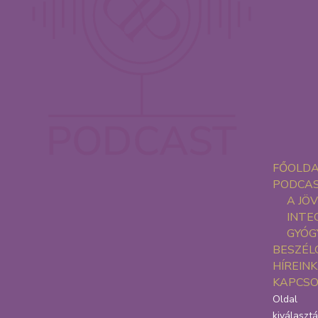
FŐOLD
PODCA
A JÖ
INTE
GYÓG
BESZÉL
HÍREINK
KAPCS
Oldal
kiválaszt