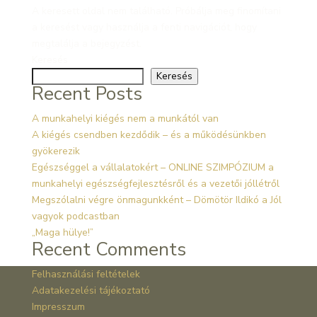
A keresett oldal nem található. Próbálja meg finomítani
a keresést vagy használja a fenti navigációt, hogy
megtalálja a bejegyzést.
Keresés
Keresés
Recent Posts
A munkahelyi kiégés nem a munkától van
A kiégés csendben kezdődik – és a működésünkben
gyökerezik
Egészséggel a vállalatokért – ONLINE SZIMPÓZIUM a
munkahelyi egészségfejlesztésről és a vezetői jóllétről
Megszólalni végre önmagunkként – Dömötör Ildikó a Jól
vagyok podcastban
„Maga hülye!”
Recent Comments
Felhasználási feltételek
Adatakezelési tájékoztató
Impresszum