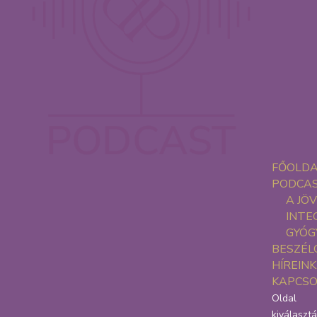
FŐOLD
PODCA
A JÖ
INTE
GYÓG
BESZÉL
HÍREINK
KAPCS
Oldal
kiválaszt