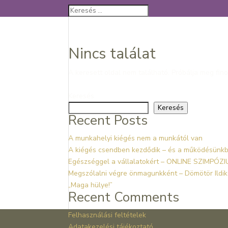
Nincs találat
A keresett oldal nem található. Próbálja meg fino
Keresés
Keresés
Recent Posts
A munkahelyi kiégés nem a munkától van
A kiégés csendben kezdődik – és a működésünkb
Egészséggel a vállalatokért – ONLINE SZIMPÓZIUM
Megszólalni végre önmagunkként – Dömötör Ildik
„Maga hülye!”
Recent Comments
Felhasználási feltételek
Adatakezelési tájékoztató