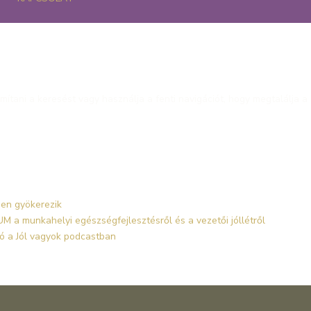
mítani a keresést vagy használja a fenti navigációt, hogy megtalálja a
en gyökerezik
 a munkahelyi egészségfejlesztésről és a vezetői jóllétről
ó a Jól vagyok podcastban