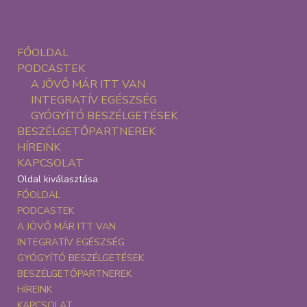
FŐOLDAL
PODCASTEK
A JÖVŐ MÁR ITT VAN
INTEGRATÍV EGÉSZSÉG
GYÓGYÍTÓ BESZÉLGETÉSEK
BESZÉLGETŐPARTNEREK
HÍREINK
KAPCSOLAT
Oldal kiválasztása
FŐOLDAL
PODCASTEK
A JÖVŐ MÁR ITT VAN
INTEGRATÍV EGÉSZSÉG
GYÓGYÍTÓ BESZÉLGETÉSEK
BESZÉLGETŐPARTNEREK
HÍREINK
KAPCSOLAT