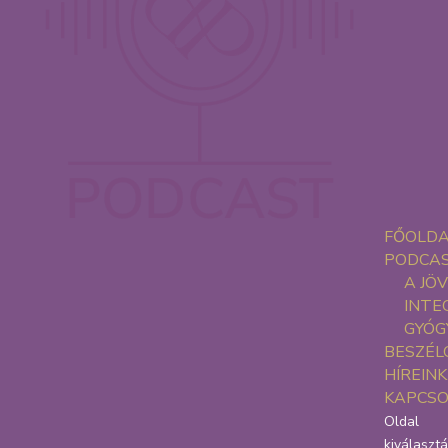
FŐOLD
PODCA
A JÖ
INTE
GYÓG
BESZÉL
HÍREINK
KAPCS
Oldal
kiválaszt