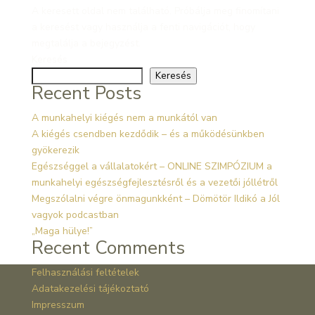
A keresett oldal nem található. Próbálja meg finomítani
a keresést vagy használja a fenti navigációt, hogy
megtalálja a bejegyzést.
Keresés
Keresés
Recent Posts
A munkahelyi kiégés nem a munkától van
A kiégés csendben kezdődik – és a működésünkben
gyökerezik
Egészséggel a vállalatokért – ONLINE SZIMPÓZIUM a
munkahelyi egészségfejlesztésről és a vezetői jóllétről
Megszólalni végre önmagunkként – Dömötör Ildikó a Jól
vagyok podcastban
„Maga hülye!”
Recent Comments
Felhasználási feltételek
Adatakezelési tájékoztató
Impresszum