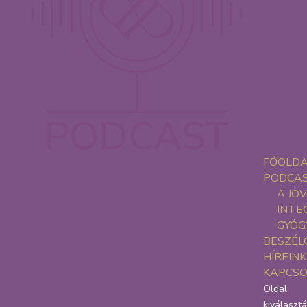
FŐOLD
PODCA
A JÖ
INTE
GYÓG
BESZÉL
HÍREINK
KAPCS
Oldal
kiválaszt