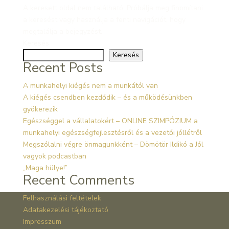
A keresett oldal nem található. Próbálja meg finomítani
a keresést vagy használja a fenti navigációt, hogy
megtalálja a bejegyzést.
Keresés
Keresés
Recent Posts
A munkahelyi kiégés nem a munkától van
A kiégés csendben kezdődik – és a működésünkben
gyökerezik
Egészséggel a vállalatokért – ONLINE SZIMPÓZIUM a
munkahelyi egészségfejlesztésről és a vezetői jóllétről
Megszólalni végre önmagunkként – Dömötör Ildikó a Jól
vagyok podcastban
„Maga hülye!”
Recent Comments
Felhasználási feltételek
Adatakezelési tájékoztató
Impresszum